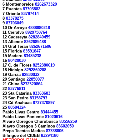
6 Montemorelos
8262673320
7 Puentes
83303882
7 Oriente
83797414
8
83378275
9
83706049
10 Dr Arroyo
4888880218
11 Cerralvo
8929750764
12 Cadereyta
8282840459
13 Allende
8262685488
14 Gral Teran
8262671606
15 Florida
83591847
15 Madero
83485238
16
80420030
17 C. de Flores
8252380619
18 Hidalgo
8292860208
19 Garcia
82830032
20 Santiago
22850077
21 China
8232320864
22
83776811
23 Sta Catarina
83363683
23 San Pedro
83158793
24 Cd Anahuac
8737370897
25
80584324
Pablo Livas Centro
83444455
Pablo Livas Poniente
81020616
Alvaro Obregon Churubusco
83556259
Alavro Obregon 3 Caminos
83602050
Prepa Tecnica Medica
83338606
Bilingue del CIDEB
83294180