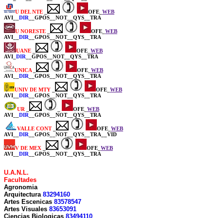
U DEL NTE
_
OFE_
WEB
AVI__
DIR
__GPOS__NOT__QYS__TRA
U NORESTE
_
OFE_
WEB
AVI__
DIR
__GPOS__NOT__QYS__TRA
UANE
_
OFE_
WEB
AVI_
DIR
__GPOS__NOT__QYS__TRA
UNICA
_
OFE_
WEB
AVI__
DIR
__GPOS__NOT__QYS__TRA
UNIV DE MTY
_
OFE_
WEB
AVI__
DIR
__GPOS__NOT__QYS__TRA
UR
_
_
OFE_
WEB
AVI__
DIR
__GPOS__NOT__QYS__TRA
VALLE CONT
_
OFE_
WEB
AVI__
DIR
__GPOS__NOT__QYS__TRA__VID
V DE MEX
_
OFE_
WEB
AVI__
DIR
__GPOS__NOT__QYS__TRA
U.A.N.L.
Facultades
Agronomia
Arquitectura
83294160
Artes Escenicas
83578547
Artes Visuales
83653091
Ciencias Biologicas
83494110