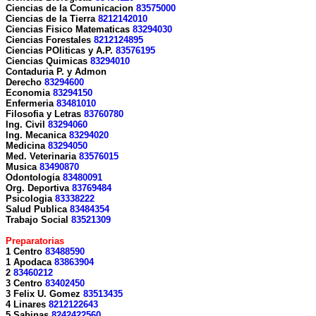
Ciencias de la Comunicacion
83575000
Ciencias de la Tierra
8212142010
Ciencias Fisico Matematicas
83294030
Ciencias Forestales
8212124895
Ciencias POliticas y A.P.
83576195
Ciencias Quimicas
83294010
Contaduria P. y Admon
Derecho
83294600
Economia
83294150
Enfermeria
83481010
Filosofia y Letras
83760780
Ing. Civil
83294060
Ing. Mecanica
83294020
Medicina
83294050
Med. Veterinaria
83576015
Musica
83490870
Odontologia
83480091
Org. Deportiva
83769484
Psicologia
83338222
Salud Publica
83484354
Trabajo Social
83521309
Preparatorias
1 Centro
83488590
1 Apodaca
83863904
2
83460212
3 Centro
83402450
3 Felix U. Gomez
83513435
4 Linares
8212122643
5 Sabinas
8242422560