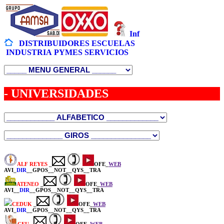
Inf
DISTRIBUIDORES
ESCUELAS
INDUSTRIA
PYMES
SERVICIOS
- UNIVERSIDADES
ALF REYES
_
OFE_
WEB
AVI_
DIR
__GPOS__NOT__QYS__TRA
ATENEO
_
OFE_
WEB
AVI__
DIR
__GPOS__NOT__QYS__TRA
CEDUK
_
OFE_
WEB
AVI_
DIR
__GPOS__NOT__QYS__TRA
CEU
_
OFE_
WEB