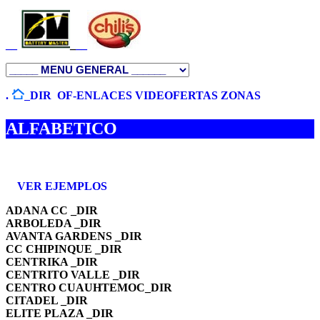
__
_
__
.
DIR
OF-ENLACES
VIDEOFERTAS
ZONAS
ALFABETICO
VER EJEMPLOS
ADANA CC
_
DIR
ARBOLEDA
_
DIR
AVANTA GARDENS
_
DIR
CC CHIPINQUE
_
DIR
CENTRIKA
_
DIR
CENTRITO VALLE
_
DIR
CENTRO CUAUHTEMOC
_
DIR
CITADEL
_
DIR
ELITE PLAZA
_
DIR