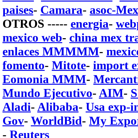
paises
-
Camara
-
asoc-Mex
OTROS -----
energia
-
web
mexico web
-
china mex tr
enlaces MMMMM
-
mexic
fomento
-
Mitote
-
import e
Eomonia MMM
-
Mercanti
Mundo Ejecutivo
-
AIM
-
Aladi
-
Alibaba
-
Usa exp-
Gov
-
WorldBid
-
My Expo
-
Reuters