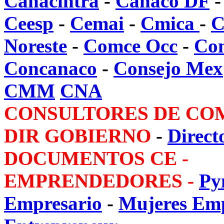
Canacintra
-
Canaco DF
Ceesp
-
Cemai
-
Cmica
-
C
Noreste
-
Comce Occ
-
Co
Concanaco
-
Consejo Mex
CMM
CNA
CONSULTORES DE CO
DIR GOBIERNO
-
Direct
DOCUMENTOS CE -
EMPRENDEDORES -
Py
Empresario
-
Mujeres Em