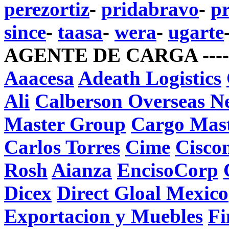
perezortiz
-
pridabravo
-
p
since
-
taasa
-
wera
-
ugarte
AGENTE DE CARGA ---
Aaacesa
Adeath Logistics
Ali
Calberson Overseas N
Master Group
Cargo Mast
Carlos Torres
Cime
Cisco
Rosh
Aianza
EncisoCorp
Dicex
Direct Gloal Mexico
Exportacion y Muebles
Fi