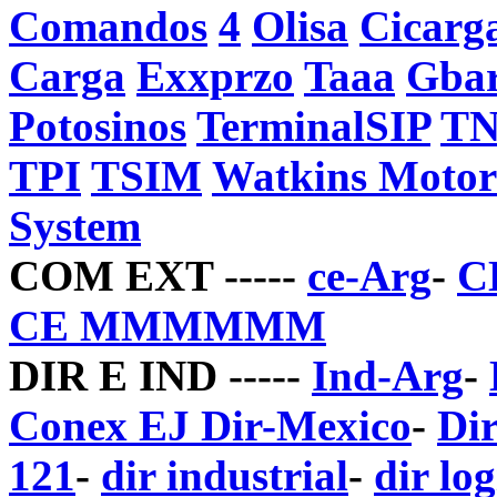
Comandos
4
Olisa
Cicarg
Carga
Exxprzo
Taaa
Gbar
Potosinos
TerminalSIP
T
TPI
TSIM
Watkins Motor 
System
COM EXT -----
ce-Arg
-
C
CE MMMMMM
DIR E IND -----
Ind-Arg
-
Conex EJ Dir-Mexico
-
Di
121
-
dir industrial
-
dir log