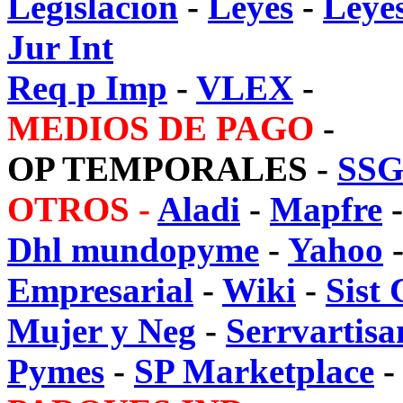
Legislacion
-
Leyes
-
Leye
Jur Int
Req p Imp
-
VLEX
-
MEDIOS DE PAGO
-
OP TEMPORALES
-
SS
OTROS -
Aladi
-
Mapfre
Dhl mundopyme
-
Yahoo
Empresarial
-
Wiki
-
Sist 
Mujer y Neg
-
Serrvartisa
Pymes
-
SP Marketplace