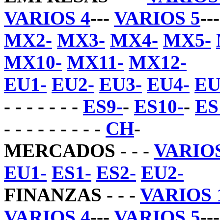
VARIOS 4
---
VARIOS 5
--
MX2-
MX3-
MX4-
MX5-
MX10-
MX11-
MX12-
EU1-
EU2-
EU3-
EU4-
EU
- - - - - - -
ES9-
-
ES10-
-
ES
- - - - - - - - -
CH
-
MERCADOS - - -
VARIOS
EU1-
ES1-
ES2-
EU2-
FINANZAS - - -
VARIOS 
VARIOS 4
---
VARIOS 5
--