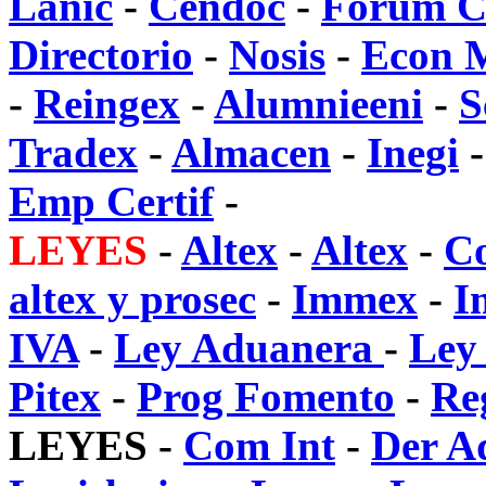
Lanic
-
Cendoc
-
Forum 
Directorio
-
Nosis
-
Econ 
-
Reingex
-
Alumnieeni
-
S
Tradex
-
Almacen
-
Inegi
Emp Certif
-
LEYES
-
Altex
-
Altex
-
Co
altex y prosec
-
Immex
-
I
IVA
-
Ley Aduanera
-
Ley
Pitex
-
Prog Fomento
-
Re
LEYES
-
Com Int
-
Der A