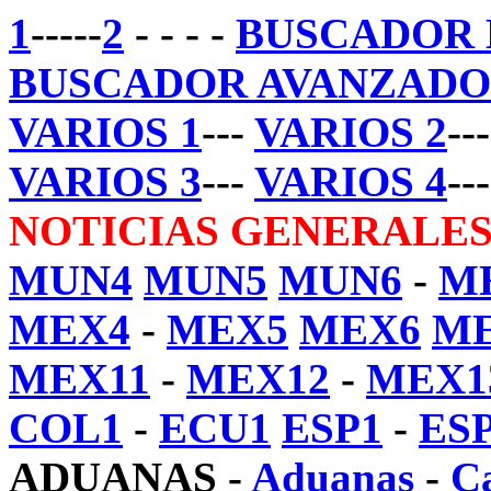
1
-----
2
- - - -
BUSCADOR 
BUSCADOR AVANZADO 
VARIOS 1
---
VARIOS 2
--
VARIOS 3
---
VARIOS 4
--
NOTICIAS GENERALES 
MUN4
MUN5
MUN6
-
M
MEX4
-
MEX5
MEX6
M
MEX11
-
MEX12
-
MEX1
COL1
-
ECU1
ESP1
-
ES
ADUANAS
-
Aduanas
-
C