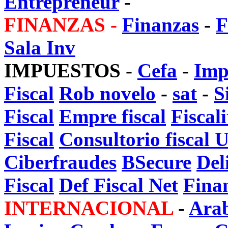
Entrepreneur
-
FINANZAS -
Finanzas
-
F
Sala Inv
IMPUESTOS
-
Cefa
-
Imp
Fiscal
Rob novelo
-
sat
-
S
Fiscal
Empre fiscal
Fiscali
Fiscal
Consultorio fisca
Ciberfraudes
BSecure
Del
Fiscal
Def Fiscal Net
Finan
INTERNACIONAL
-
Ara