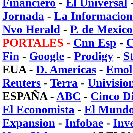
Financiero
-
El Universal
Jornada
-
La Informacion
Nvo Herald
-
P. de Mexico
PORTALES -
Cnn Esp
-
C
Fin
-
Google
-
Prodigy
-
S
EUA -
D. Americas
-
Emol
Reuters
-
Terra
-
Univisio
ESPAÑA -
ABC
-
Cinco D
El Economista
-
El Mund
Expansion
-
Infobae
-
Inv