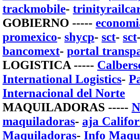
trackmobile
-
trinityrailca
GOBIERNO -----
economi
promexico
-
shycp
-
sct
-
sct
bancomext
-
portal transp
LOGISTICA -----
Calbers
International Logistics
-
Pa
Internacional del Norte
MAQUILADORAS -----
N
maquiladoras
-
aja Califo
Maquiladoras
-
Info Maqu