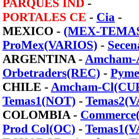
PARQUES IND
-
PORTALES CE
-
Cia
-
MEXICO -
(MEX-TEMA
ProMex(VARIOS)
-
Secen
ARGENTINA -
Amcham-
Orbetraders(REC)
-
Pyme
CHILE -
Amcham-Cl(CU
Temas1(NOT)
-
Temas2(V
COLOMBIA -
Commerce
Prod Col(OC)
-
Temas1(V