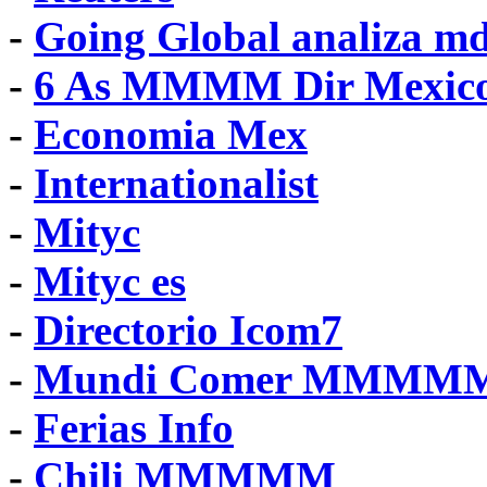
-
Going Global analiza m
-
6 As MMMM Dir Mexic
-
Economia Mex
-
Internationalist
-
Mityc
-
Mityc es
-
Directorio Icom7
-
Mundi Comer MMMM
-
Ferias Info
-
Chili MMMMM