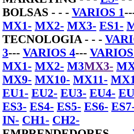
BOLSAS - - -
VARIOS 1
--
MX1-
MX2-
MX3-
ES1-
M
TECNOLOGIA - - -
VARI
3
---
VARIOS 4
---
VARIOS
MX1-
MX2-
M3
MX3-
MX
MX9-
MX10-
MX11-
MX1
EU1-
EU2-
EU3-
EU4-
EU
ES3-
ES4-
ES5-
ES6-
ES7
IN-
CH1-
CH2-
EMPRENDEDORES - - -