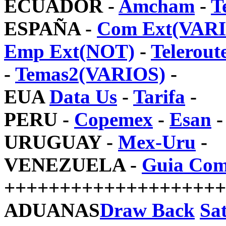
ECUADOR -
Amcham
-
T
ESPAÑA -
Com Ext(VAR
Emp Ext(NOT)
-
Telerou
-
Temas2(VARIOS)
-
EUA
Data Us
-
Tarifa
-
PERU -
Copemex
-
Esan
-
URUGUAY -
Mex-Uru
-
VENEZUELA -
Guia Co
++++++++++++++++++++
ADUANAS
Draw Back
Sa