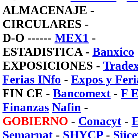
ALMACENAJE
-
CIRCULARES
-
D-O
------
MEX1
-
ESTADISTICA
-
Banxico
EXPOSICIONES
-
Trade
Ferias INfo
-
Expos y Feri
FIN CE
-
Bancomext
-
F 
Finanzas
Nafin
-
GOBIERNO
-
Conacyt
-
E
Semarnat
-
SHYCP
-
Sii