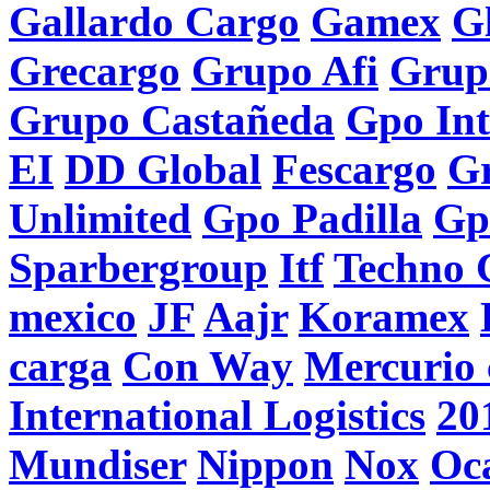
Gallardo Cargo
Gamex
G
Grecargo
Grupo Afi
Grupo
Grupo Castañeda
Gpo In
EI
DD Global
Fescargo
G
Unlimited
Gpo Padilla
Gp
Sparbergroup
Itf
Techno 
mexico
JF
Aajr
Koramex
carga
Con Way
Mercurio 
International Logistics
20
Mundiser
Nippon
Nox
Oc