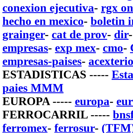
conexion ejecutiva
-
rgx on
hecho en mexico
-
boletin 
grainger
-
cat de prov
-
dir
empresas
-
exp mex
-
cmo
-
empresas-paises
-
acexteri
ESTADISTICAS -----
Est
paies MMM
EUROPA -----
europa
-
eu
FERROCARRIL -----
bns
ferromex
-
ferrosur
-
(TFM