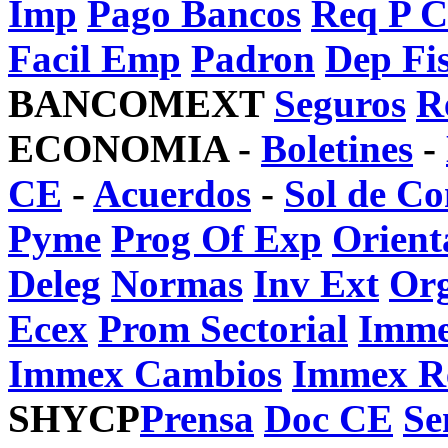
Imp
Pago Bancos
Req P C
Facil Emp
Padron
Dep Fis
BANCOMEXT
Seguros
R
ECONOMIA -
Boletines
-
CE
-
Acuerdos
-
Sol de Co
Pyme
Prog Of Exp
Orient
Deleg
Normas
Inv Ext
Or
Ecex
Prom Sectorial
Imme
Immex Cambios
Immex R
SHYCP
Prensa
Doc CE
Se