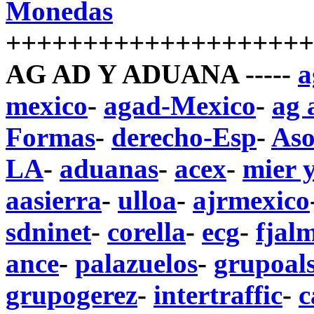
Monedas
++++++++++++++++++++
AG AD Y ADUANA -----
a
mexico
-
agad-Mexico
-
ag 
Formas
-
derecho-Esp
-
Aso
LA
-
aduanas
-
acex
-
mier 
aasierra
-
ulloa
-
ajrmexico
sdninet
-
corella
-
ecg
-
fjal
ance
-
palazuelos
-
grupoals
grupogerez
-
intertraffic
-
c