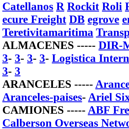
Catellanos
R
Rockit
Roli
ecure Freight
DB
egrove
e
Teretivitamaritima
Trans
ALMACENES -----
DIR-M
3
-
3
-
3
-
3
-
Logistica Intern
3
-
3
ARANCELES -----
Arance
Aranceles-paises
-
Ariel Si
CAMIONES -----
ABF Frei
Calberson Overseas Netw