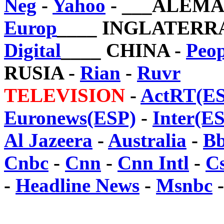
Neg
-
Yahoo
- ___ALEMA
Europ
____ INGLATERR
Digital
____ CHINA -
Peop
RUSIA -
Rian
-
Ruvr
TELEVISION
-
ActRT(E
Euronews(ESP)
-
Inter(E
Al Jazeera
-
Australia
-
B
Cnbc
-
Cnn
-
Cnn Intl
-
C
-
Headline News
-
Msnbc