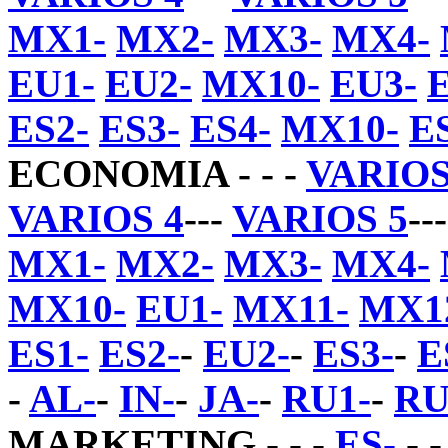
MX1-
MX2-
MX3-
MX4-
EU1-
EU2-
MX10-
EU3-
ES2-
ES3-
ES4-
MX10-
E
ECONOMIA - - -
VARIOS
VARIOS 4
---
VARIOS 5
--
MX1-
MX2-
MX3-
MX4-
MX10-
EU1-
MX11-
MX1
ES1-
ES2-
-
EU2-
-
ES3-
-
E
-
AL-
-
IN-
-
JA-
-
RU1-
-
RU
MARKETING - - -
ES-
- - 