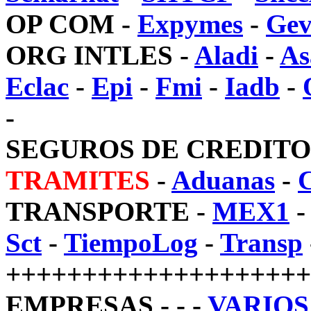
OP COM
-
Expymes
-
Gev
ORG INTLES
-
Aladi
-
As
Eclac
-
Epi
-
Fmi
-
Iadb
-
-
SEGUROS DE CREDITO
TRAMITES
-
Aduanas
-
TRANSPORTE
-
MEX1
Sct
-
TiempoLog
-
Transp
++++++++++++++++++++
EMPRESAS - - -
VARIOS