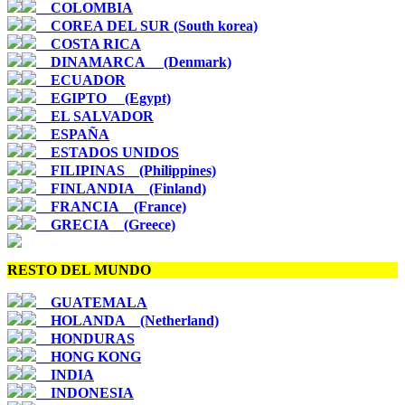
__COLOMBIA
__COREA DEL SUR (South korea)
__COSTA RICA
__DINAMARCA__ (Denmark)
__ECUADOR
__EGIPTO__ (Egypt)
__EL SALVADOR
__ESPAÑA
__ESTADOS UNIDOS
__FILIPINAS__(Philippines)
__FINLANDIA__(Finland)
__FRANCIA__(France)
__GRECIA__(Greece)
RESTO DEL MUNDO
__GUATEMALA
__HOLANDA__(Netherland)
__HONDURAS
__HONG KONG
__INDIA
__INDONESIA