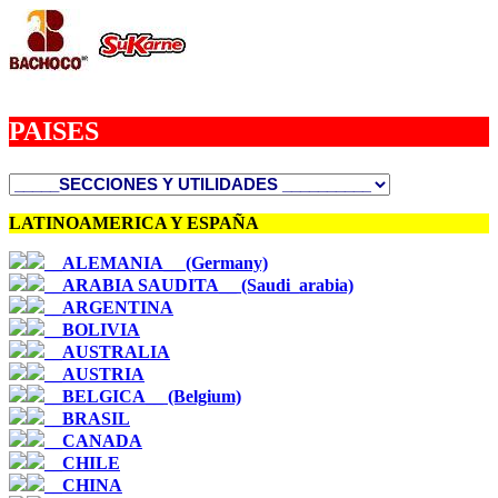
PAISES
LATINOAMERICA Y ESPAÑA
__ALEMANIA__ (Germany)
__ARABIA SAUDITA__ (Saudi_arabia)
__ARGENTINA
__BOLIVIA
__AUSTRALIA
__AUSTRIA
__BELGICA__ (Belgium)
__BRASIL
__CANADA
__CHILE
__CHINA