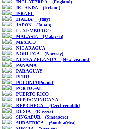
__INGLATERRA__(England)
__IRLANDA__(Ireland)
__ISRAEL
__ITALIA__ (Italy)
__JAPON__(Japan)
__LUXEMBURGO
__MALASIA__(Malaysia)
__MEXICO
__NICARAGUA
__NORUEGA__(Norway)
__NUEVA ZELANDA__(New_zealand)
__PANAMA
__PARAGUAY
__PERU
__POLONIA(Poland)
__PORTUGAL
__PUERTO RICO
__REP DOMINICANA
__REP CHECA__ (Czechrepublic)
__RUSIA__(Russsia)
__SINGAPUR__(Singapore)
__SUDAFRICA__(South africa)
__SUECIA__(Sweden)