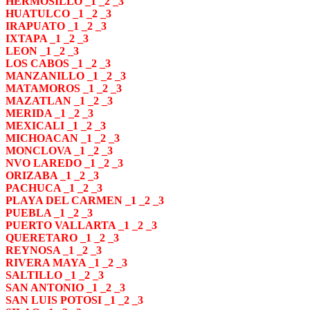
HERMOSILLO
_
1
_
2
_
3
HUATULCO
_
1
_
2
_
3
IRAPUATO
_
1
_
2
_
3
IXTAPA
_
1
_
2
_
3
LEON
_
1
_
2
_
3
LOS CABOS
_
1
_
2
_
3
MANZANILLO
_
1
_
2
_
3
MATAMOROS
_
1
_
2
_
3
MAZATLAN
_
1
_
2
_
3
MERIDA
_
1
_
2
_
3
MEXICALI
_
1
_
2
_
3
MICHOACAN
_
1
_
2
_
3
MONCLOVA
_
1
_
2
_
3
NVO LAREDO
_
1
_
2
_
3
ORIZABA
_
1
_
2
_
3
PACHUCA
_
1
_
2
_
3
PLAYA DEL CARMEN
_
1
_
2
_
3
PUEBLA
_
1
_
2
_
3
PUERTO VALLARTA
_
1
_
2
_
3
QUERETARO
_
1
_
2
_
3
REYNOSA
_
1
_
2
_
3
RIVERA MAYA
_
1
_
2
_
3
SALTILLO
_
1
_
2
_
3
SAN ANTONIO
_
1
_
2
_
3
SAN LUIS POTOSI
_
1
_
2
_
3