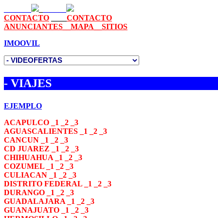
_______
_
______
CONTACTO
____
CONTACTO
ANUNCIANTES
__
MAPA
__
SITIOS
IMOOVIL
- VIAJES
EJEMPLO
ACAPULCO
_
1
_
2
_
3
AGUASCALIENTES
_
1
_
2
_
3
CANCUN
_
1
_
2
_
3
CD JUAREZ
_
1
_
2
_
3
CHIHUAHUA
_
1
_
2
_
3
COZUMEL
_
1
_
2
_
3
CULIACAN
_
1
_
2
_
3
DISTRITO FEDERAL
_
1
_
2
_
3
DURANGO
_
1
_
2
_
3
GUADALAJARA
_
1
_
2
_
3
GUANAJUATO
_
1
_
2
_
3